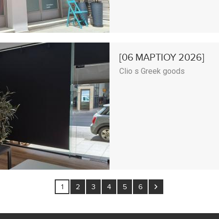
[06
ΜΑΡΤΙΟΥ
2026]
Clio s Greek goods
1
2
3
4
5
6