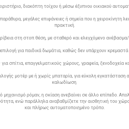
ειριστήριο, διακόπτη τοίχου ή μέσω έξυπνου οικιακού αυτοματ
 παράθυρα, μεγάλες επιφάνειες ή σημεία που η χειροκίνητη λει
πρακτική.
ρίβεια στη στοπ θέση, με σταθερό και ελεγχόμενο ανέβασμα
επιλογή για παιδικά δωμάτια, καθώς δεν υπάρχουν κρεμαστά 
 για σπίτια, επαγγελματικούς χώρους, γραφεία, ξενοδοχεία κα
λογής μοτέρ με ή χωρίς μπαταρία, για εύκολη εγκατάσταση 
καλωδίωση.
ό μηχανισμό ρόμαν, η σκίαση ανεβαίνει σε άλλο επίπεδο. Απο
ότητα, ενώ παράλληλα αναβαθμίζετε την αισθητική του χώρο
και πλήρως αυτοματοποιημένο τρόπο.